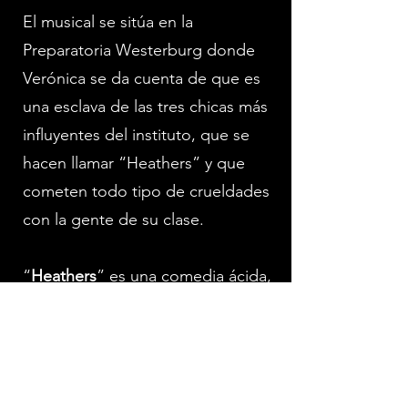
El musical se sitúa en la
Preparatoria Westerburg donde
Verónica se da cuenta de que es
una esclava de las tres chicas más
influyentes del instituto, que se
hacen llamar “Heathers” y que
cometen todo tipo de crueldades
con la gente de su clase.
“
Heathers
” es una comedia ácida,
una visión a los problemas que
gravitan en los adolescentes que
deben afrontar la presión en un
entorno manejado por los grupos